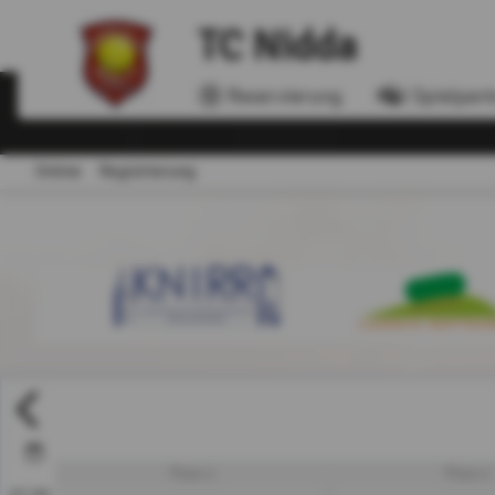
TC Nidda
Reservierung
Spielpart
Online
Registrierung
Platz 1
Platz 2