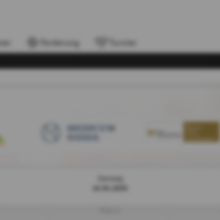
ner
Forderung
Turnier
Samstag
16.05.2026
Platz 3