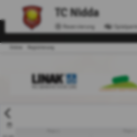
TC Nidda
Reservierung
Spielpart
Online
Registrierung
Platz 1
Platz 2