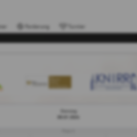
ner
Forderung
Turnier
Dienstag
09.07.2024
Platz 3